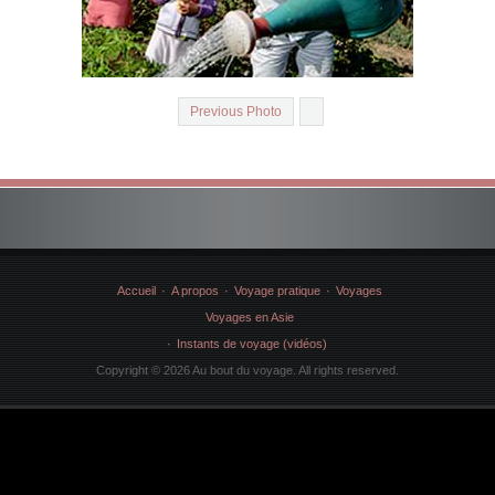
Previous Photo
Accueil
A propos
Voyage pratique
Voyages
Voyages en Asie
Instants de voyage (vidéos)
Copyright © 2026 Au bout du voyage. All rights reserved.