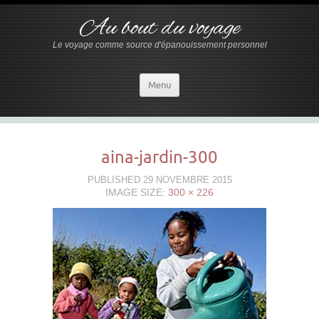
Au bout du voyage
Le voyage comme source d'épanouissement personnel
Menu
aina-jardin-300
PUBLISHED
29 NOVEMBRE 2015
IMAGE SIZE:
300 × 226