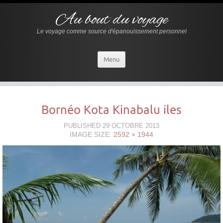
Au bout du voyage
Le voyage comme source d'épanouissement personnel
Menu
Bornéo Kota Kinabalu iles
PUBLISHED
29 OCTOBRE 2013
IMAGE SIZE:
2592 × 1944