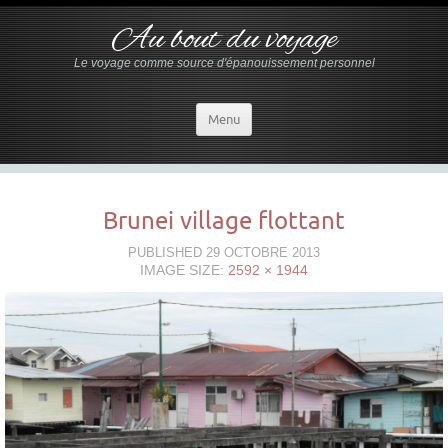
Au bout du voyage
Le voyage comme source d'épanouissement personnel
Menu
Brunei village flottant
PUBLISHED
29 OCTOBRE 2013
IMAGE SIZE:
2592 × 1944