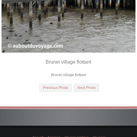
Brunei village flottant
Brunei village flottant
Previous Photo
Next Photo