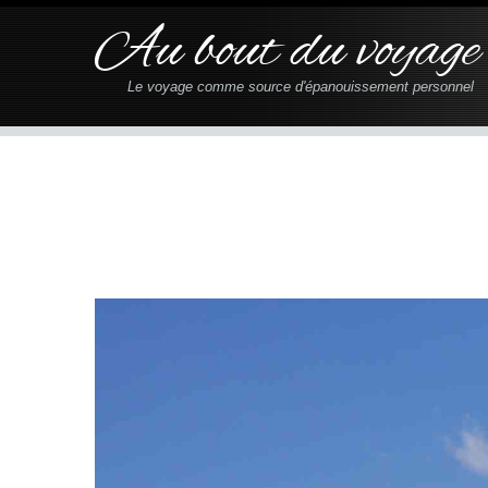
Au bout du voyage
Le voyage comme source d'épanouissement personnel