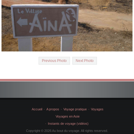
Previous Photo
Next Photo
Accueil
A propos
Voyage pratique
Voyages
Voyages en Asie
Instants de voyage (vidéos)
Copyright © 2026 Au bout du voyage. All rights reserved.