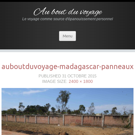
Au bout du voyage
Le voyage comme source d'épanouissement personnel
Menu
auboutduvoyage-madagascar-panneaux
PUBLISHED
31 OCTOBRE 2015
IMAGE SIZE:
2400 × 1800