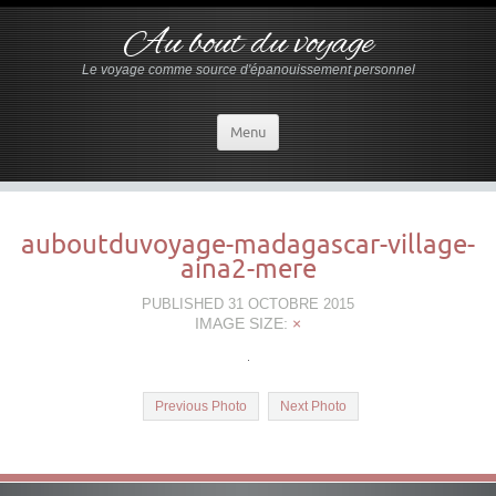
Au bout du voyage
Le voyage comme source d'épanouissement personnel
Menu
auboutduvoyage-madagascar-village-
aina2-mere
PUBLISHED
31 OCTOBRE 2015
IMAGE SIZE:
×
Previous Photo
Next Photo