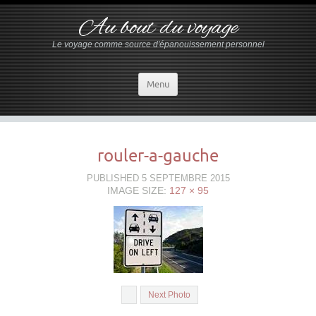
Au bout du voyage
Le voyage comme source d'épanouissement personnel
Menu
rouler-a-gauche
PUBLISHED
5 SEPTEMBRE 2015
IMAGE SIZE:
127 × 95
Next Photo