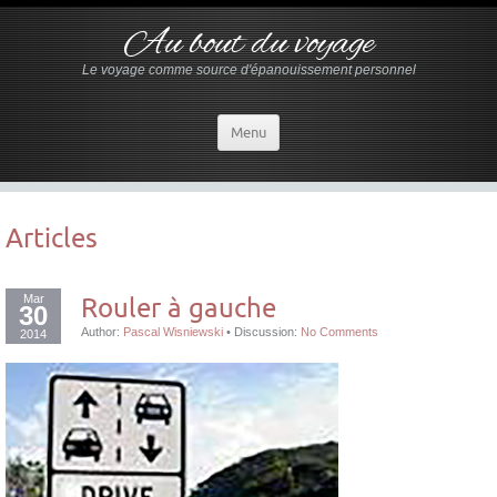
Au bout du voyage
Le voyage comme source d'épanouissement personnel
Menu
Articles
Mar
Rouler à gauche
30
Author:
Pascal Wisniewski
•
Discussion:
No Comments
2014