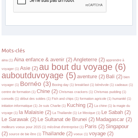
Mots-clés
Aina enfance & avenir
(2)
Angleterre
(2)
aina
(1)
apprendre à
au bout du voyage
(6)
Asie
(2)
voyager
(1)
auboutduvoyage
(5)
aventure
(2)
Bali
(2)
bien
Bornéo
(3)
voyager
(1)
Boxing day
(1)
breakfast
(1)
bénévole
(1)
cadeaux
(1)
Chine
(2)
centre de formation
(1)
Chrismas crackers
(1)
Chrismas pudding
(1)
conseils
(1)
début des soldes
(1)
Fish and chips
(1)
formation agricole
(1)
humanité
(1)
Kuching
(2)
initiation informatique
(1)
Je suis Charlie
(1)
La chine
(1)
la magie du
la Malaisie
(2)
Le Sabah
(2)
voyage
(1)
La Thaïlande
(1)
Le Mexique
(1)
Le Sarawak
(2)
Le Sultanat de Brunei
(2)
Madagascar
(2)
Paris
(2)
Singapour
meilleurs voeux pour 2015
(1)
mécénat d'entreprise
(1)
(2)
Thaïlande
(2)
voyage
(2)
source de bie être
(1)
voeux
(1)