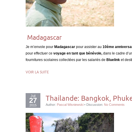
Madagascar
Je m’envole pour
Madagascar
pour assister au
10ème anniversa
pour effectuer ce
voyage en tant que
bénévole,
dans le cadre d’
fournitures scolaires collectées par les salariés de
Bluelink
et dest
VOIR LA SUITE
Juil
Thailande: Bangkok, Phuket
27
Author:
Pascal Wisniewski
•
Discussion:
No Comments
2015