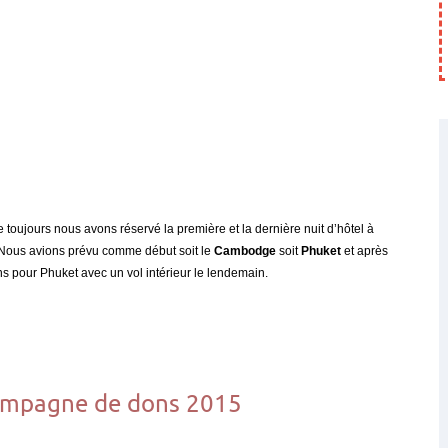
oujours nous avons réservé la première et la dernière nuit d’hôtel à
re. Nous avions prévu comme début soit le
Cambodge
soit
Phuket
et après
ons pour Phuket avec un vol intérieur le lendemain.
campagne de dons 2015