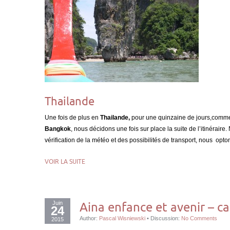
Thailande
Une fois de plus en
Thailande,
pour une quinzaine de jours,comme t
Bangkok
, nous décidons une fois sur place la suite de l’itinérai
vérification de la météo et des possibilités de transport, nous opt
VOIR LA SUITE
Juin
Aina enfance et avenir – 
24
Author:
Pascal Wisniewski
•
Discussion:
No Comments
2015