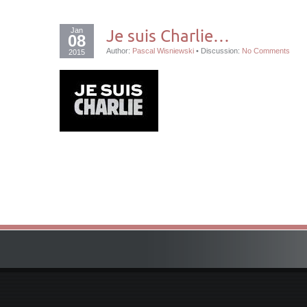
Jan
Je suis Charlie…
08
Author:
Pascal Wisniewski
•
Discussion:
No Comments
2015