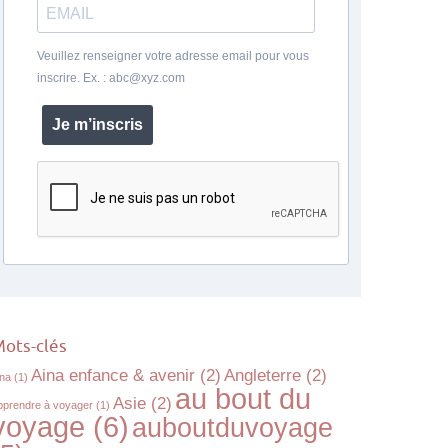
Veuillez renseigner votre adresse email pour vous
inscrire. Ex. : abc@xyz.com
Je m’inscris
ots-clés
Aina enfance & avenir
(2)
Angleterre
(2)
ina
(1)
au bout du
Asie
(2)
pprendre à voyager
(1)
voyage
(6)
auboutduvoyage