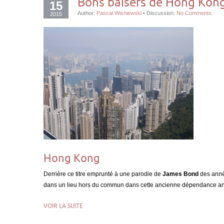
Bons baisers de Hong Kon
15
Author:
Pascal Wisniewski
•
Discussion:
No Comments
2015
Hong Kong
Derrière ce titre emprunté à une parodie de
James Bond
des anné
dans un lieu hors du commun dans cette ancienne dépendance an
VOIR LA SUITE