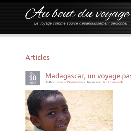
Au bout du voyage
Le voyage comme source d'épanouissement personnel
Articles
Oct
Madagascar, un voyage pa
10
Author:
Pascal Wisniewski
•
Discussion:
No Comments
2015