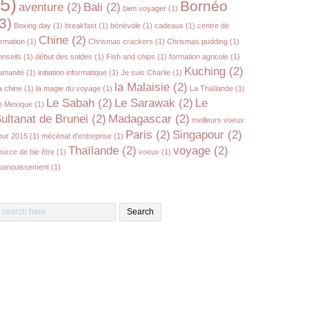
(5)
Bornéo
aventure
(2)
Bali
(2)
bien voyager
(1)
3)
Boxing day
(1)
breakfast
(1)
bénévole
(1)
cadeaux
(1)
centre de
Chine
(2)
ormation
(1)
Chrismas crackers
(1)
Chrismas pudding
(1)
onseils
(1)
début des soldes
(1)
Fish and chips
(1)
formation agricole
(1)
Kuching
(2)
umanité
(1)
initiation informatique
(1)
Je suis Charlie
(1)
la Malaisie
(2)
a chine
(1)
la magie du voyage
(1)
La Thaïlande
(1)
Le Sabah
(2)
Le Sarawak
(2)
Le
e Mexique
(1)
ultanat de Brunei
(2)
Madagascar
(2)
meilleurs voeux
Paris
(2)
Singapour
(2)
our 2015
(1)
mécénat d'entreprise
(1)
Thaïlande
(2)
voyage
(2)
ource de bie être
(1)
voeux
(1)
panouissement
(1)