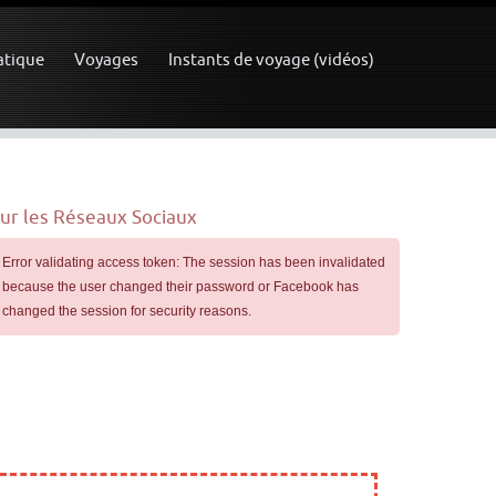
atique
Voyages
Instants de voyage (vidéos)
ur les Réseaux Sociaux
Error validating access token: The session has been invalidated
because the user changed their password or Facebook has
changed the session for security reasons.