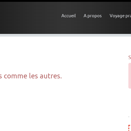
Accueil
A propos
Voyage pr
S
s comme les autres.
.