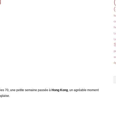
g
(
f
c
h
L
L
S
p
s
é
es 70, une petite semaine passée à
Hong Kong
, un agréable moment
glaise.