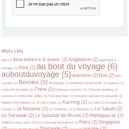
Mots-clés
Aina enfance & avenir
(2)
Angleterre
(2)
aina
(1)
apprendre à
au bout du voyage
(6)
Asie
(2)
voyager
(1)
auboutduvoyage
(5)
aventure
(2)
Bali
(2)
bien
Bornéo
(3)
voyager
(1)
Boxing day
(1)
breakfast
(1)
bénévole
(1)
cadeaux
(1)
Chine
(2)
centre de formation
(1)
Chrismas crackers
(1)
Chrismas pudding
(1)
conseils
(1)
début des soldes
(1)
Fish and chips
(1)
formation agricole
(1)
humanité
(1)
Kuching
(2)
initiation informatique
(1)
Je suis Charlie
(1)
La chine
(1)
la magie du
la Malaisie
(2)
Le Sabah
(2)
voyage
(1)
La Thaïlande
(1)
Le Mexique
(1)
Le Sarawak
(2)
Le Sultanat de Brunei
(2)
Madagascar
(2)
Paris
(2)
Singapour
meilleurs voeux pour 2015
(1)
mécénat d'entreprise
(1)
(2)
Thaïlande
(2)
voyage
(2)
source de bie être
(1)
voeux
(1)