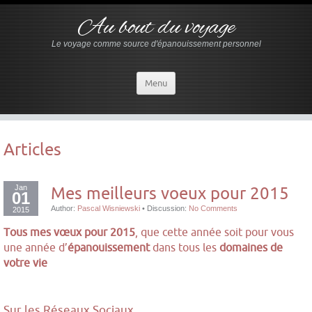
Au bout du voyage
Le voyage comme source d'épanouissement personnel
Menu
Articles
Jan
Mes meilleurs voeux pour 2015
01
Author:
Pascal Wisniewski
•
Discussion:
No Comments
2015
Tous mes vœux pour 2015
, que cette année soit pour vous
une année d’
épanouissement
dans tous les
domaines de
votre vie
Sur les Réseaux Sociaux