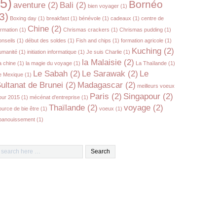
(5)
Bornéo
aventure
(2)
Bali
(2)
bien voyager
(1)
3)
Boxing day
(1)
breakfast
(1)
bénévole
(1)
cadeaux
(1)
centre de
Chine
(2)
ormation
(1)
Chrismas crackers
(1)
Chrismas pudding
(1)
onseils
(1)
début des soldes
(1)
Fish and chips
(1)
formation agricole
(1)
Kuching
(2)
umanité
(1)
initiation informatique
(1)
Je suis Charlie
(1)
la Malaisie
(2)
a chine
(1)
la magie du voyage
(1)
La Thaïlande
(1)
Le Sabah
(2)
Le Sarawak
(2)
Le
e Mexique
(1)
ultanat de Brunei
(2)
Madagascar
(2)
meilleurs voeux
Paris
(2)
Singapour
(2)
our 2015
(1)
mécénat d'entreprise
(1)
Thaïlande
(2)
voyage
(2)
ource de bie être
(1)
voeux
(1)
panouissement
(1)