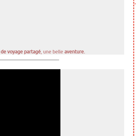
t de voyage partagé
, une belle
aventure.
————————————————-