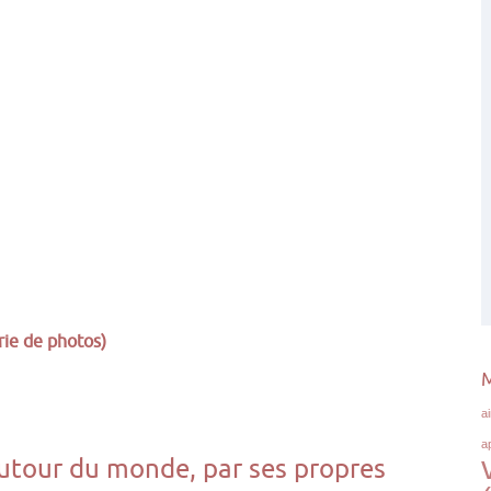
erie de photos)
M
a
a
autour du monde, par ses propres