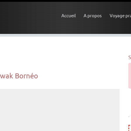
Accueil
A propos
Voyage pr
S
awak Bornéo
.