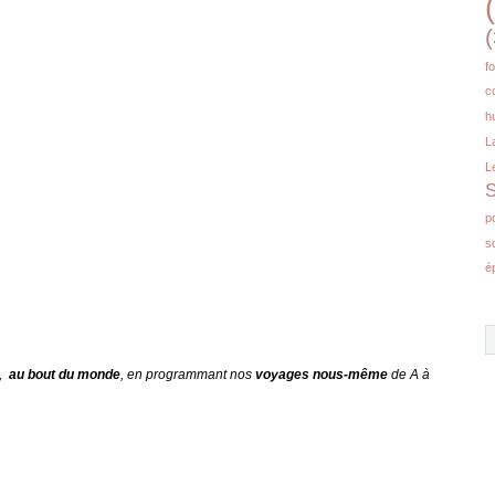
(
f
c
h
L
L
S
p
s
é
e,
au bout du monde
, en programmant nos
voyages
nous-même
de A à