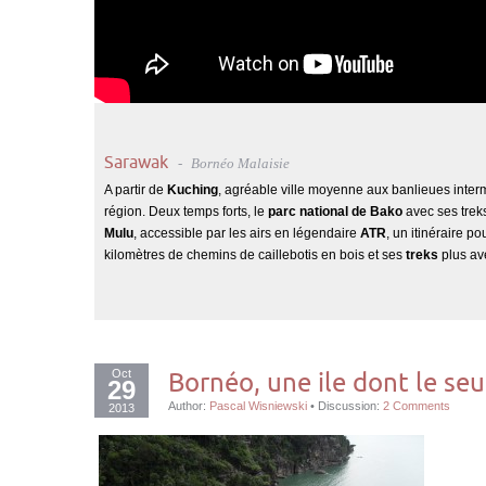
Sarawak
Bornéo Malaisie
A partir de
Kuching
, agréable ville moyenne aux banlieues intermi
région. Deux temps forts, le
parc national de Bako
avec ses trek
Mulu
, accessible par les airs en légendaire
ATR
, un itinéraire 
kilomètres de chemins de caillebotis en bois et ses
treks
plus av
Oct
Bornéo, une ile dont le se
29
Author:
Pascal Wisniewski
•
Discussion:
2 Comments
2013