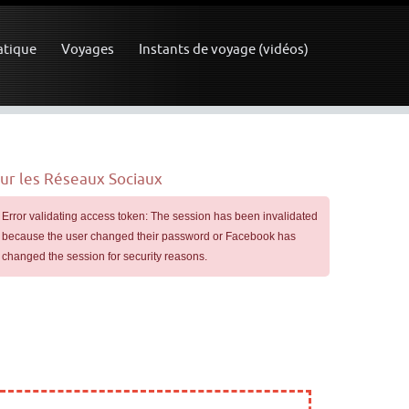
atique
Voyages
Instants de voyage (vidéos)
ur les Réseaux Sociaux
Error validating access token: The session has been invalidated
because the user changed their password or Facebook has
changed the session for security reasons.