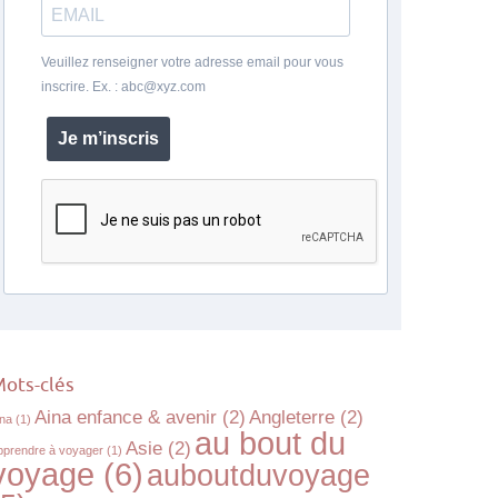
Veuillez renseigner votre adresse email pour vous
inscrire. Ex. : abc@xyz.com
Je m’inscris
ots-clés
Aina enfance & avenir
(2)
Angleterre
(2)
ina
(1)
au bout du
Asie
(2)
pprendre à voyager
(1)
voyage
(6)
auboutduvoyage