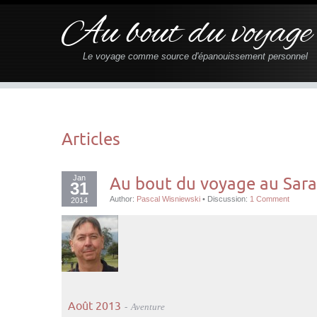
Au bout du voyage
Le voyage comme source d'épanouissement personnel
Articles
Jan
Au bout du voyage au Sar
31
Author:
Pascal Wisniewski
•
Discussion:
1 Comment
2014
Août 2013
Aventure