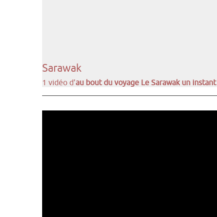
Sarawak
1 vidéo d’
au bout du voyage
Le Sarawak un
instan
——————————————————————————————