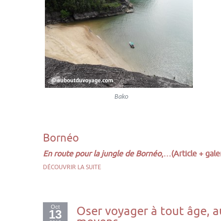
Bako
Bornéo
En route pour la jungle de Bornéo
,
…
(Article + gal
DÉCOUVRIR LA SUITE
Oct
Oser voyager à tout âge, 
13