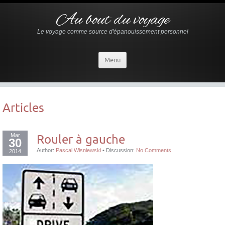
Au bout du voyage
Le voyage comme source d'épanouissement personnel
Menu
Articles
Mar
Rouler à gauche
30
Author:
Pascal Wisniewski
•
Discussion:
No Comments
2014