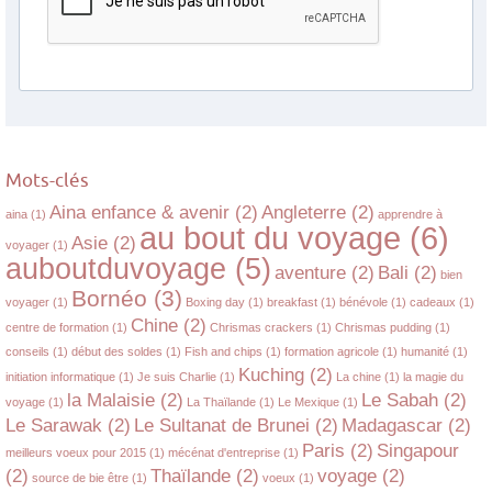
Mots-clés
Aina enfance & avenir
(2)
Angleterre
(2)
aina
(1)
apprendre à
au bout du voyage
(6)
Asie
(2)
voyager
(1)
auboutduvoyage
(5)
aventure
(2)
Bali
(2)
bien
Bornéo
(3)
voyager
(1)
Boxing day
(1)
breakfast
(1)
bénévole
(1)
cadeaux
(1)
Chine
(2)
centre de formation
(1)
Chrismas crackers
(1)
Chrismas pudding
(1)
conseils
(1)
début des soldes
(1)
Fish and chips
(1)
formation agricole
(1)
humanité
(1)
Kuching
(2)
initiation informatique
(1)
Je suis Charlie
(1)
La chine
(1)
la magie du
la Malaisie
(2)
Le Sabah
(2)
voyage
(1)
La Thaïlande
(1)
Le Mexique
(1)
Le Sarawak
(2)
Le Sultanat de Brunei
(2)
Madagascar
(2)
Paris
(2)
Singapour
meilleurs voeux pour 2015
(1)
mécénat d'entreprise
(1)
(2)
Thaïlande
(2)
voyage
(2)
source de bie être
(1)
voeux
(1)