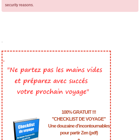
security reasons.
.
>
100% GRATUIT !!!
"CHECKLIST DE VOYAGE"
Une douzaine d'incontournables
pour partir Zen (pdf)
+