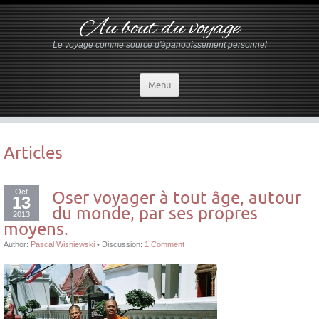
Au bout du voyage
Le voyage comme source d'épanouissement personnel
Menu
Articles
Oct
Oser voyager à tout âge, autour
13
du monde, par ses propres
2013
moyens.
Author:
Pascal Wisniewski
•
Discussion:
1 Comment