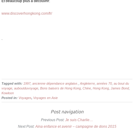
Et beaucoup plus à découvrir:
www.discoverhongkong.com/fr/
.
Tagged with:
1997
,
ancienne dépendance anglaise.
,
Angleterre
,
années 70
,
au bout du
voyage
,
auboutduvoyage
,
Bons baisers de Hong Kong
,
Chine
,
Hong Kong
,
James Bond
,
Kowloon
Posted in:
Voyages
,
Voyages en Asie
Post navigation
Previous Post:
Je suis Charlie…
Next Post:
Aina enfance et avenir – campagne de dons 2015