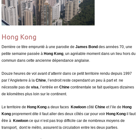
Hong Kong
Derrière ce titre emprunté à une parodie de
James Bond
des années 70, une
petite semaine passée à
Hong Kong
, un agréable moment dans un lieu hors du
commun dans cette ancienne dépendance anglaise.
Douze heures de vol avant d’atterrir dans ce petit territoire rendu depuis 1997
par l’Angleterre à la
Chine
, l’endroit reste cependant un peu à part et ne
nécessite pas de
visa
, l’entrée en
Chine
continentale se fait quelques dizaines
de kilomètres plus loin sur le continent.
Le territoire de
Hong Kong
a deux faces
Kowloon
côté
Chine
et l’ile de
Hong
Kong
proprement dite il faut aller des deux côtés car pour voir
Hong Kong
il faut
être à
Kowloon
ce qui n’est pas trop difficile car de nombreux moyens de
transport, dont le métro, assurent la circulation entre les deux parties.