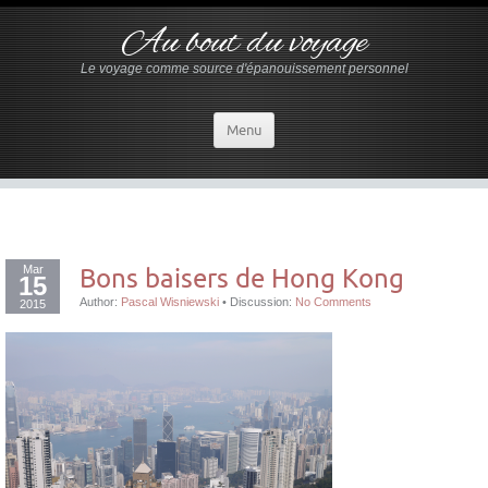
Au bout du voyage
Le voyage comme source d'épanouissement personnel
Menu
Mar
Bons baisers de Hong Kong
15
Author:
Pascal Wisniewski
•
Discussion:
No Comments
2015