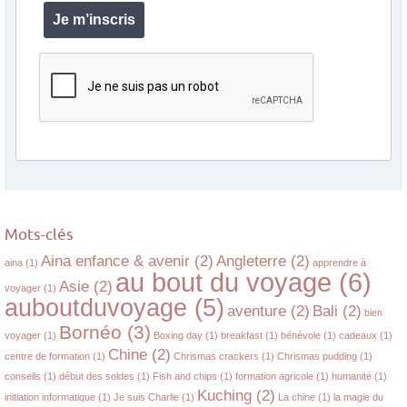
Je m’inscris
Mots-clés
Aina enfance & avenir
(2)
Angleterre
(2)
aina
(1)
apprendre à
au bout du voyage
(6)
Asie
(2)
voyager
(1)
auboutduvoyage
(5)
aventure
(2)
Bali
(2)
bien
Bornéo
(3)
voyager
(1)
Boxing day
(1)
breakfast
(1)
bénévole
(1)
cadeaux
(1)
Chine
(2)
centre de formation
(1)
Chrismas crackers
(1)
Chrismas pudding
(1)
conseils
(1)
début des soldes
(1)
Fish and chips
(1)
formation agricole
(1)
humanité
(1)
Kuching
(2)
initiation informatique
(1)
Je suis Charlie
(1)
La chine
(1)
la magie du