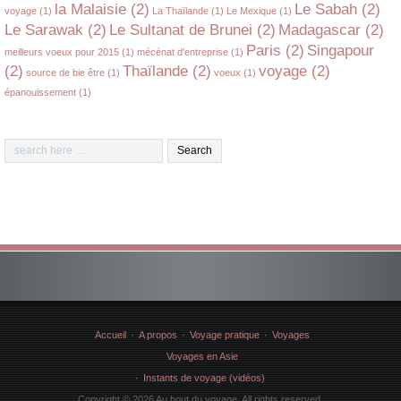
la Malaisie
(2)
Le Sabah
(2)
voyage
(1)
La Thaïlande
(1)
Le Mexique
(1)
Le Sarawak
(2)
Le Sultanat de Brunei
(2)
Madagascar
(2)
Paris
(2)
Singapour
meilleurs voeux pour 2015
(1)
mécénat d'entreprise
(1)
(2)
Thaïlande
(2)
voyage
(2)
source de bie être
(1)
voeux
(1)
épanouissement
(1)
Accueil
A propos
Voyage pratique
Voyages
Voyages en Asie
Instants de voyage (vidéos)
Copyright © 2026 Au bout du voyage. All rights reserved.