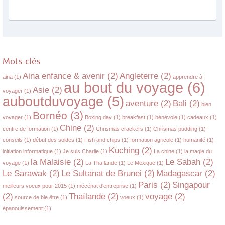
Mots-clés
Aina enfance & avenir
(2)
Angleterre
(2)
aina
(1)
apprendre à
au bout du voyage
(6)
Asie
(2)
voyager
(1)
auboutduvoyage
(5)
aventure
(2)
Bali
(2)
bien
Bornéo
(3)
voyager
(1)
Boxing day
(1)
breakfast
(1)
bénévole
(1)
cadeaux
(1)
Chine
(2)
centre de formation
(1)
Chrismas crackers
(1)
Chrismas pudding
(1)
conseils
(1)
début des soldes
(1)
Fish and chips
(1)
formation agricole
(1)
humanité
(1)
Kuching
(2)
initiation informatique
(1)
Je suis Charlie
(1)
La chine
(1)
la magie du
la Malaisie
(2)
Le Sabah
(2)
voyage
(1)
La Thaïlande
(1)
Le Mexique
(1)
Le Sarawak
(2)
Le Sultanat de Brunei
(2)
Madagascar
(2)
Paris
(2)
Singapour
meilleurs voeux pour 2015
(1)
mécénat d'entreprise
(1)
(2)
Thaïlande
(2)
voyage
(2)
source de bie être
(1)
voeux
(1)
épanouissement
(1)