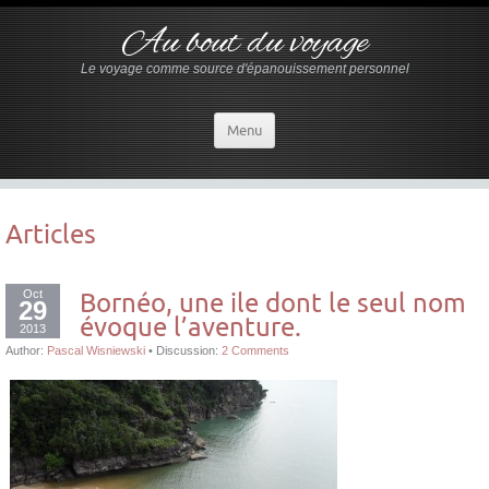
Au bout du voyage
Le voyage comme source d'épanouissement personnel
Menu
Articles
Oct
Bornéo, une ile dont le seul nom
29
évoque l’aventure.
2013
Author:
Pascal Wisniewski
•
Discussion:
2 Comments